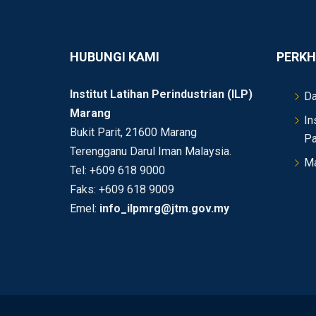
HUBUNGI KAMI
PERKH
Institut Latihan Perindustrian (ILP)
Da
Marang
In
Bukit Parit, 21600 Marang
Pa
Terengganu Darul Iman Malaysia.
Ma
Tel: +609 618 9000
Faks: +609 618 9009
Emel:
info_ilpmrg@jtm.gov.my