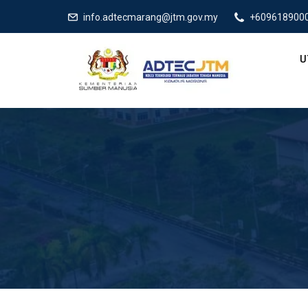
info.adtecmarang@jtm.gov.my
+609618900
U